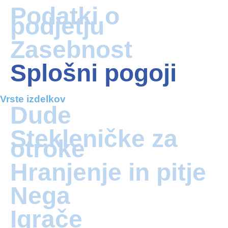
Podatki o
podjetju
Zasebnost
Splošni pogoji
Vrste izdelkov
Dude
Stekleničke za
otroke
Hranjenje in pitje
Nega
Igrače