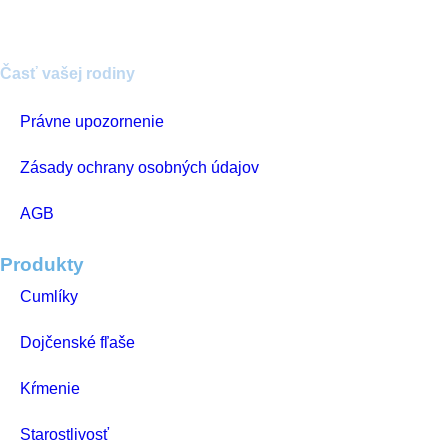
Časť vašej rodiny
Právne upozornenie
Zásady ochrany osobných údajov
AGB
Produkty
Cumlíky
Dojčenské fľaše
Kŕmenie
Starostlivosť